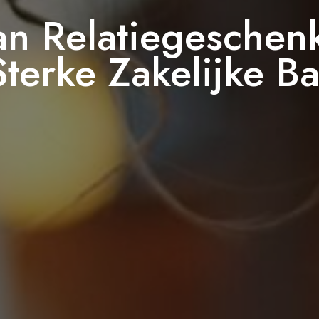
an Relatiegesche
Sterke Zakelijke B