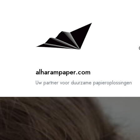
Spring
naar
de
inhoud
alharampaper.com
Uw partner voor duurzame papieroplossingen