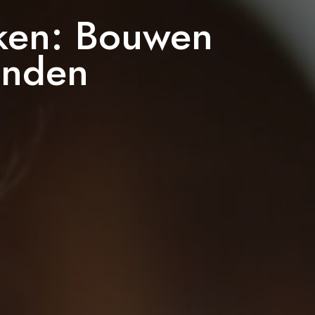
nken: Bouwen
anden