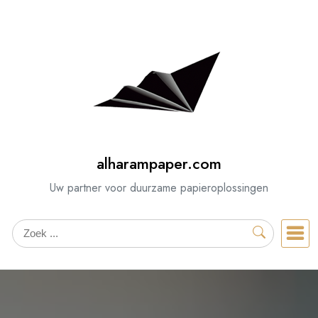
Spring
naar
de
inhoud
alharampaper.com
Uw partner voor duurzame papieroplossingen