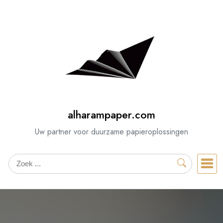
Spring
naar
de
inhoud
alharampaper.com
Uw partner voor duurzame papieroplossingen