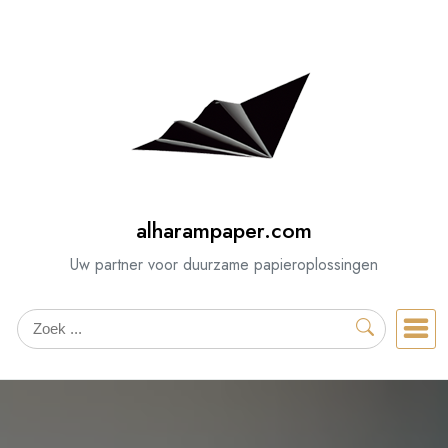
Spring
naar
de
inhoud
alharampaper.com
Uw partner voor duurzame papieroplossingen