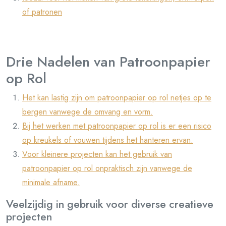
of patronen
Drie Nadelen van Patroonpapier
op Rol
Het kan lastig zijn om patroonpapier op rol netjes op te
bergen vanwege de omvang en vorm.
Bij het werken met patroonpapier op rol is er een risico
op kreukels of vouwen tijdens het hanteren ervan.
Voor kleinere projecten kan het gebruik van
patroonpapier op rol onpraktisch zijn vanwege de
minimale afname.
Veelzijdig in gebruik voor diverse creatieve
projecten