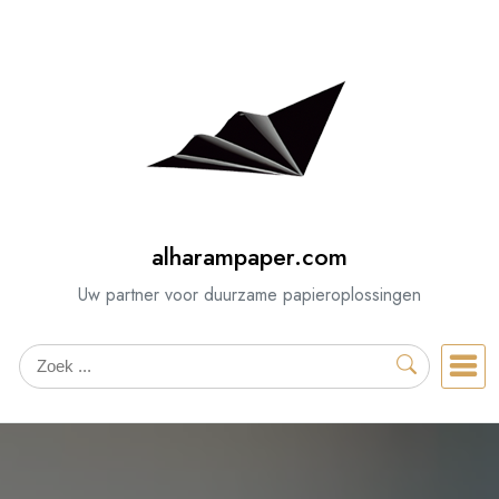
Spring
naar
de
inhoud
alharampaper.com
Uw partner voor duurzame papieroplossingen