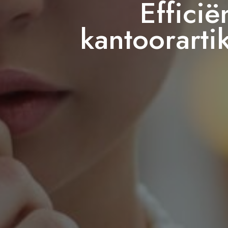
Effici
kantoorarti