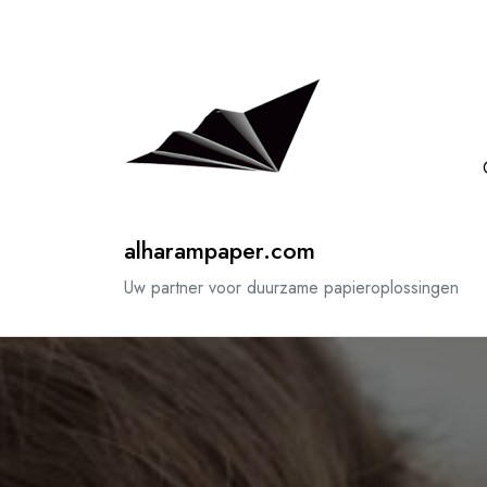
Spring
naar
de
inhoud
alharampaper.com
Uw partner voor duurzame papieroplossingen