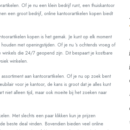
artikelen. Of je nu een klein bedrijf runt, een thuiskantoor
nen een groot bedrijf, online kantoorartikelen kopen biedt
ntoorartikelen kopen is het gemak. Je kunt op elk moment
 houden met openingstijden. Of je nu ’s ochtends vroeg of
line winkels die 24/7 geopend zijn. Dit bespaart je kostbare
ysiek winkelen.
assortiment aan kantoorartikelen. Of je nu op zoek bent
bilair voor je kantoor, de kans is groot dat je alles kunt
t niet alleen tijd, maar ook moeite bij het zoeken naar
nkelen. Met slechts een paar klikken kun je prijzen
o de beste deal vinden. Bovendien bieden veel online