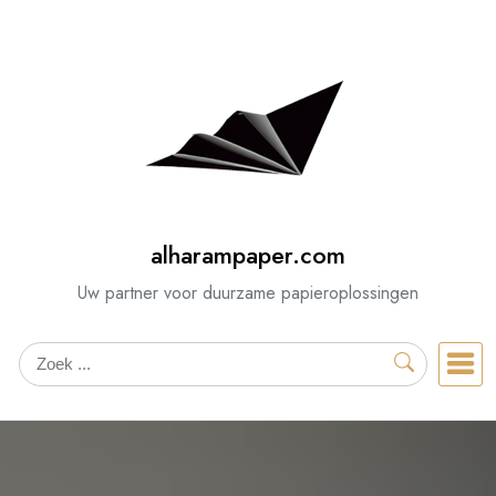
Spring
naar
de
inhoud
alharampaper.com
Uw partner voor duurzame papieroplossingen