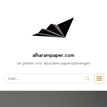
Spring
naar
de
inhoud
alharampaper.com
Uw partner voor duurzame papieroplossingen