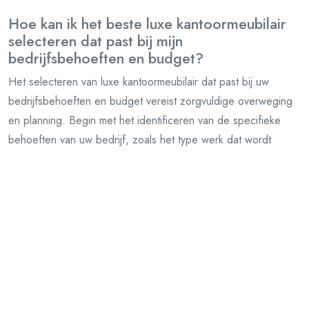
Hoe kan ik het beste luxe kantoormeubilair
selecteren dat past bij mijn
bedrijfsbehoeften en budget?
Het selecteren van luxe kantoormeubilair dat past bij uw
bedrijfsbehoeften en budget vereist zorgvuldige overweging
en planning. Begin met het identificeren van de specifieke
behoeften van uw bedrijf, zoals het type werk dat wordt
uitgevoerd, de benodigde functionaliteiten en de gewenste
uitstraling van de werkruimte. Vervolgens is het belangrijk om
een budget op te stellen en realistische verwachtingen te
hebben over wat u kunt veroorloven. Overweeg ook om te
investeren in duurzame stukken die lang meegaan en waarde
toevoegen aan uw kantooromgeving. Door te focussen op
kwaliteit, functionaliteit en esthetiek kunt u luxe
kantoormeubilair selecteren dat perfect aansluit bij uw