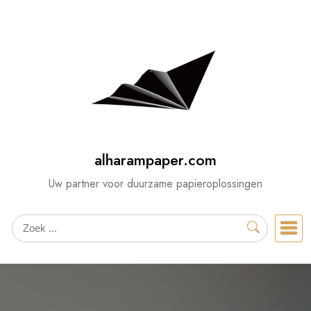
Spring
naar
de
inhoud
alharampaper.com
Uw partner voor duurzame papieroplossingen