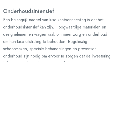
Onderhoudsintensief
Een belangrijk nadeel van luxe kantoorinrichting is dat het
onderhoudsintensief kan zijn. Hoogwaardige materialen en
designelementen vragen vaak om meer zorg en onderhoud
om hun luxe uitstraling te behouden. Regelmatig
schoonmaken, speciale behandelingen en preventief
onderhoud zijn nodig om ervoor te zorgen dat de investering
in luxe meubels en decoraties op de lange termijn zijn waarde
behoudt. Dit vereist niet alleen extra tijd en moeite, maar kan
ook extra kosten met zich meebrengen voor het
onderhoudspersoneel of externe dienstverleners. Het is
belangrijk om dit aspect in overweging te nemen bij het kiezen
voor een luxe kantoorinrichting.
Niet altijd praktisch