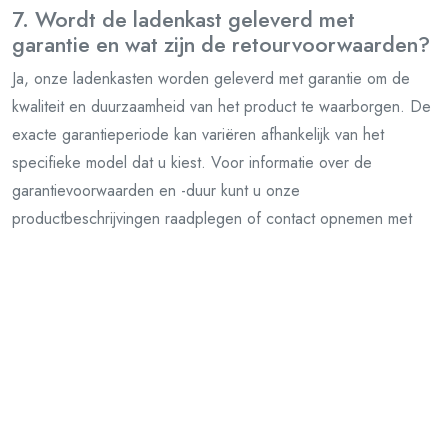
7. Wordt de ladenkast geleverd met
garantie en wat zijn de retourvoorwaarden?
Ja, onze ladenkasten worden geleverd met garantie om de
kwaliteit en duurzaamheid van het product te waarborgen. De
exacte garantieperiode kan variëren afhankelijk van het
specifieke model dat u kiest. Voor informatie over de
garantievoorwaarden en -duur kunt u onze
productbeschrijvingen raadplegen of contact opnemen met
onze klantenservice. Wat betreft retourvoorwaarden streven
wij ernaar om een soepel en transparant retourbeleid te
hanteren. Mocht u om welke reden dan ook niet tevreden zijn
met uw aankoop, neem dan contact met ons op binnen de
aangegeven periode voor retourzendingen en wij zullen u
begeleiden bij het retourproces volgens onze geldende
voorwaarden. Uw tevredenheid is onze prioriteit en we
streven ernaar om uw winkelervaring zo probleemloos mogelijk