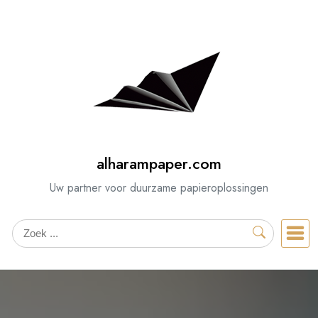
Spring
naar
de
inhoud
alharampaper.com
Uw partner voor duurzame papieroplossingen