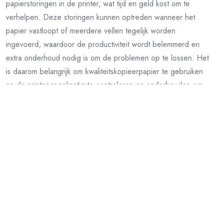
papierstoringen in de printer, wat tijd en geld kost om te
verhelpen. Deze storingen kunnen optreden wanneer het
papier vastloopt of meerdere vellen tegelijk worden
ingevoerd, waardoor de productiviteit wordt belemmerd en
extra onderhoud nodig is om de problemen op te lossen. Het
is daarom belangrijk om kwaliteitskopieerpapier te gebruiken
en de printer regelmatig te controleren en onderhouden om
dit soort ongemakken te voorkomen.
Het productieproces van kopieerpapier
heeft een impact op het milieu, vooral bij
niet-duurzame bronnen.
Het productieproces van kopieerpapier heeft een aanzienlijke
impact op het milieu, vooral wanneer niet-duurzame bronnen
worden gebruikt. De ontbossing die gepaard gaat met het
verkrijgen van houtpulp voor de productie van papier kan