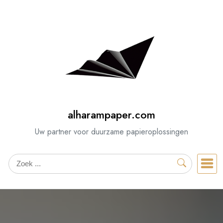
Spring
naar
de
inhoud
alharampaper.com
Uw partner voor duurzame papieroplossingen