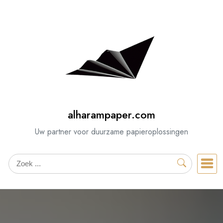
Spring
naar
de
inhoud
alharampaper.com
Uw partner voor duurzame papieroplossingen