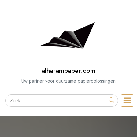
Spring
naar
de
inhoud
alharampaper.com
Uw partner voor duurzame papieroplossingen