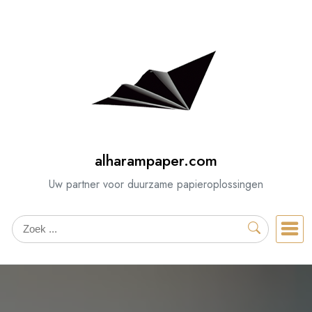
Spring
naar
de
inhoud
alharampaper.com
Uw partner voor duurzame papieroplossingen