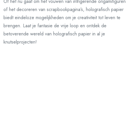
Of het nu gaat om het vouwen van intrigerende origamifiguren
of het decoreren van scrapbookpagina’s, holografisch papier
biedt eindeloze mogelijkheden om je creativiteit tot leven te
brengen. Laat je fantasie de vrije loop en ontdek de
betoverende wereld van holografisch papier in al je
knutselprojecten!
Vorig artikel
Creëer een Inspirerende Werkplek met Moderne Bureau
Inrichting
Volgend artikel
Creatieve Knutselprojecten met Vierkant Papier: Ontdek de
Veelzijdigheid!