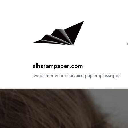
Spring
naar
de
inhoud
alharampaper.com
Uw partner voor duurzame papieroplossingen