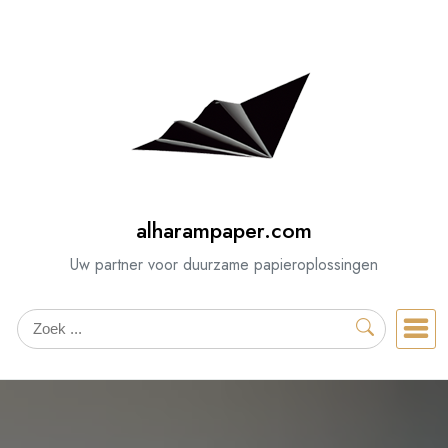
Spring
naar
de
inhoud
alharampaper.com
Uw partner voor duurzame papieroplossingen