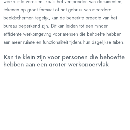
werkruimte vereisen, zoals het verspreiden van documenten,
tekenen op groot formaat of het gebruik van meerdere
beeldschermen tegelijk, kan de beperkte breedte van het
bureau beperkend zijn. Dit kan leiden tot een minder
efficiënte werkomgeving voor mensen die behoefte hebben
aan meer ruimte en functionaliteit tijdens hun dagelijkse taken.
Kan te klein zijn voor personen die behoefte
hebben aan een groter werkoppervlak
Voor sommige personen kan een bureau van 110 cm breed te
klein zijn, vooral als zij behoefte hebben aan een groter
werkoppervlak. Personen die veel documenten, apparatuur of
andere materialen op hun bureau moeten plaatsen, kunnen
beperkt worden door de beperkte ruimte die een bureau van
deze afmeting biedt. In dergelijke gevallen kan het gebrek
aan voldoende werkruimte leiden tot ongemak en inefficiëntie