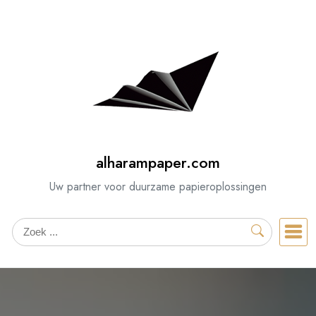
Spring
naar
de
inhoud
alharampaper.com
Uw partner voor duurzame papieroplossingen