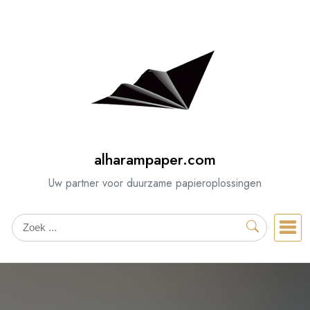
Spring
naar
de
inhoud
alharampaper.com
Uw partner voor duurzame papieroplossingen