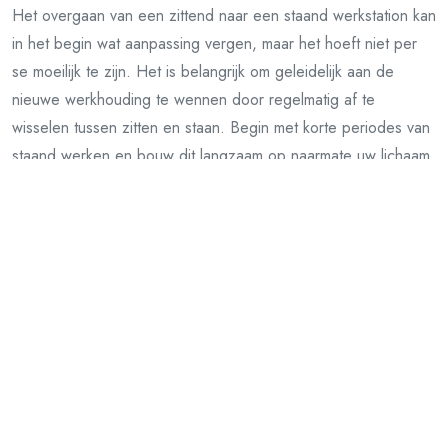
Het overgaan van een zittend naar een staand werkstation kan
in het begin wat aanpassing vergen, maar het hoeft niet per
se moeilijk te zijn. Het is belangrijk om geleidelijk aan de
nieuwe werkhouding te wennen door regelmatig af te
wisselen tussen zitten en staan. Begin met korte periodes van
staand werken en bouw dit langzaam op naarmate uw lichaam
zich aanpast. Het gebruik van een comfortabele anti-
vermoeidheidsmat en het instellen van de juiste hoogte van de
statafel bureau kunnen ook helpen om de overgang soepeler
te maken. Luister naar uw lichaam en neem voldoende pauzes
om eventuele ongemakken te voorkomen tijdens de
overgangsfase.
Waar kan ik een hoogwaardig en betaalbaar
statafel bureau kopen?
Bent u op zoek naar een hoogwaardig en betaalbaar statafel