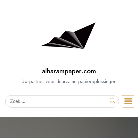
Spring
naar
de
inhoud
alharampaper.com
Uw partner voor duurzame papieroplossingen