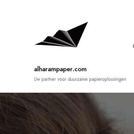
Spring
naar
de
inhoud
alharampaper.com
Uw partner voor duurzame papieroplossingen