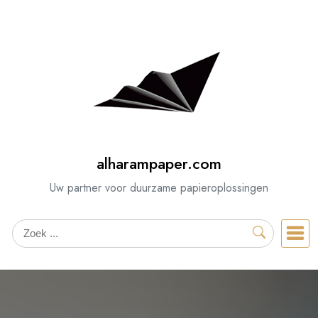
Spring
naar
de
inhoud
alharampaper.com
Uw partner voor duurzame papieroplossingen