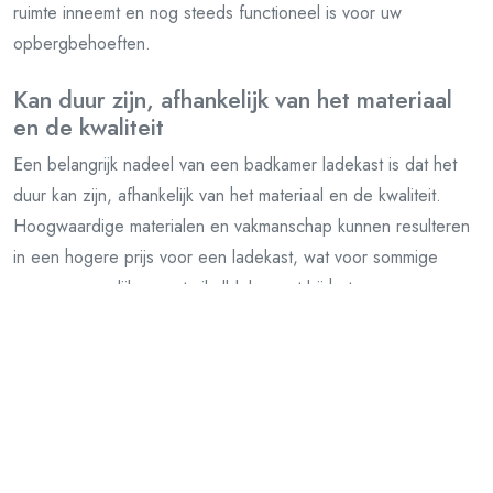
ruimte inneemt en nog steeds functioneel is voor uw
opbergbehoeften.
Kan duur zijn, afhankelijk van het materiaal
en de kwaliteit
Een belangrijk nadeel van een badkamer ladekast is dat het
duur kan zijn, afhankelijk van het materiaal en de kwaliteit.
Hoogwaardige materialen en vakmanschap kunnen resulteren
in een hogere prijs voor een ladekast, wat voor sommige
mensen mogelijk een struikelblok vormt bij het overwegen van
aankoop. Het is daarom belangrijk om zorgvuldig af te wegen
welke kenmerken en kwaliteiten voor u het meest essentieel
zijn bij het selecteren van een badkamer ladekast die past
binnen uw budget en behoeften.
Vereist regelmatig onderhoud om stof en