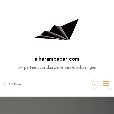
Spring
naar
de
inhoud
alharampaper.com
Uw partner voor duurzame papieroplossingen