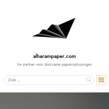
Spring
naar
de
inhoud
alharampaper.com
Uw partner voor duurzame papieroplossingen