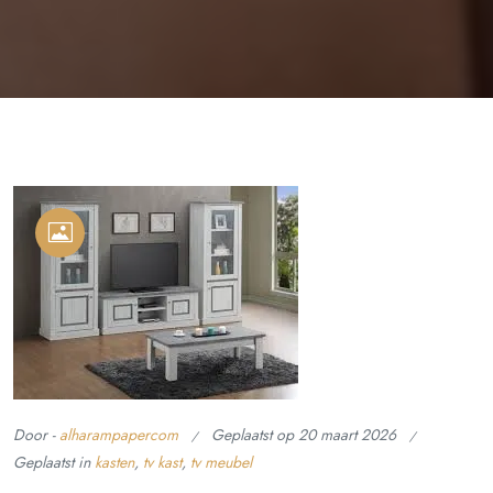
Door -
alharampapercom
Geplaatst op
20 maart 2026
Geplaatst in
kasten
,
tv kast
,
tv meubel