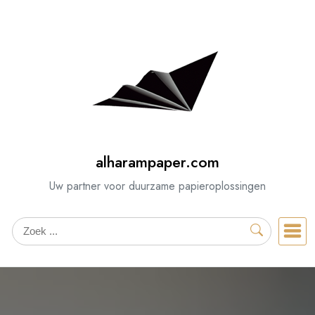
Spring
naar
de
inhoud
alharampaper.com
Uw partner voor duurzame papieroplossingen