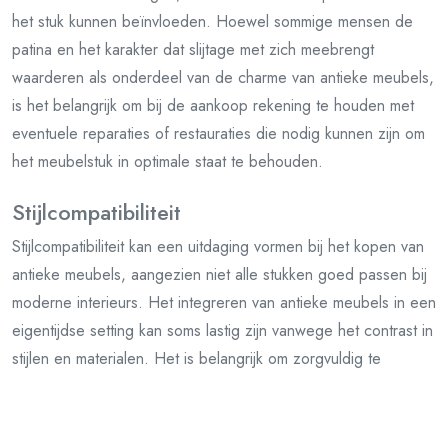
het stuk kunnen beïnvloeden. Hoewel sommige mensen de
patina en het karakter dat slijtage met zich meebrengt
waarderen als onderdeel van de charme van antieke meubels,
is het belangrijk om bij de aankoop rekening te houden met
eventuele reparaties of restauraties die nodig kunnen zijn om
het meubelstuk in optimale staat te behouden.
Stijlcompatibiliteit
Stijlcompatibiliteit kan een uitdaging vormen bij het kopen van
antieke meubels, aangezien niet alle stukken goed passen bij
moderne interieurs. Het integreren van antieke meubels in een
eigentijdse setting kan soms lastig zijn vanwege het contrast in
stijlen en materialen. Het is belangrijk om zorgvuldig te
overwegen hoe antieke meubels harmonieus kunnen
samengaan met de rest van de inrichting om een
gebalanceerde en samenhangende uitstraling te creëren.