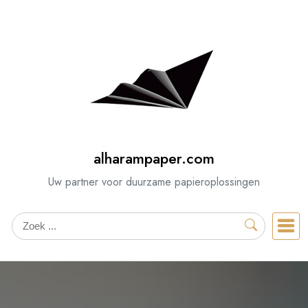
Spring
naar
de
inhoud
alharampaper.com
Uw partner voor duurzame papieroplossingen