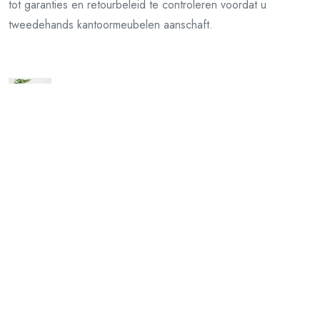
tot garanties en retourbeleid te controleren voordat u
tweedehands kantoormeubelen aanschaft.
Vorig artikel
Ontdek de Kracht van Bedrukte Verpakkingstape voor uw
Verzendingen!
Volgend artikel
Stijlvolle Metalen TV Kasten: Een Moderne Toevoeging aan
uw Woonkamer