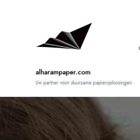
Spring
naar
de
inhoud
alharampaper.com
Uw partner voor duurzame papieroplossingen