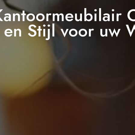
 Kantoormeubilair 
 en Stijl voor uw 