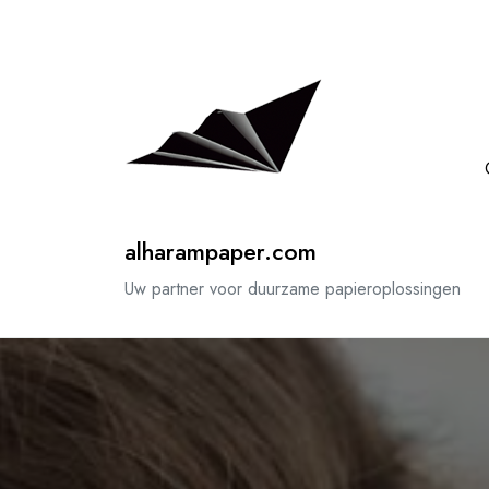
Spring
naar
de
inhoud
alharampaper.com
Uw partner voor duurzame papieroplossingen