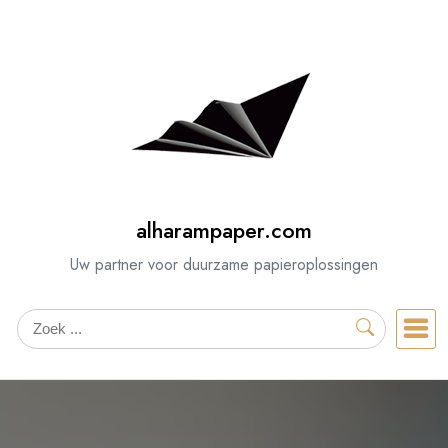
Spring
naar
de
inhoud
alharampaper.com
Uw partner voor duurzame papieroplossingen