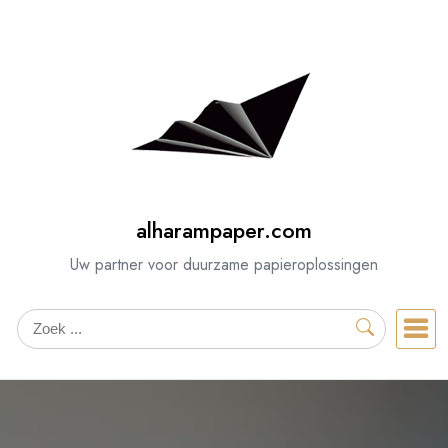
Spring
naar
de
inhoud
alharampaper.com
Uw partner voor duurzame papieroplossingen