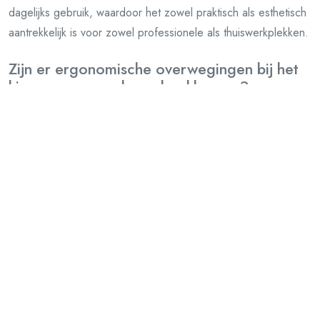
dagelijks gebruik, waardoor het zowel praktisch als esthetisch
aantrekkelijk is voor zowel professionele als thuiswerkplekken.
Zijn er ergonomische overwegingen bij het
kiezen van een glazen hoekbureau?
Bij het kiezen van een glazen hoekbureau zijn er zeker
ergonomische overwegingen om rekening mee te houden.
Het is belangrijk om ervoor te zorgen dat het bureau op de
juiste hoogte is ingesteld om comfortabel te kunnen werken
en eventuele spanning op de nek, schouders en rug te
voorkomen. Daarnaast is het aan te raden om een
ergonomische bureaustoel te gebruiken die de juiste
ondersteuning biedt en helpt bij een goede zithouding. Ook is
het handig om rekening te houden met de plaatsing van
apparatuur zoals computerschermen, toetsenborden en
muizen, zodat deze ergonomisch op het bureau geplaatst