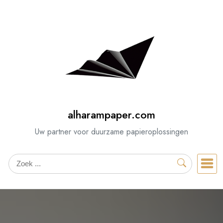
Spring
naar
de
inhoud
alharampaper.com
Uw partner voor duurzame papieroplossingen