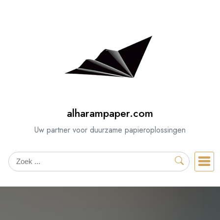
Spring
naar
de
inhoud
alharampaper.com
Uw partner voor duurzame papieroplossingen