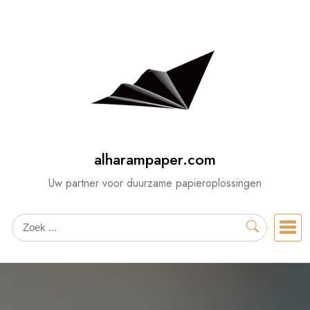
Spring
naar
de
inhoud
alharampaper.com
Uw partner voor duurzame papieroplossingen