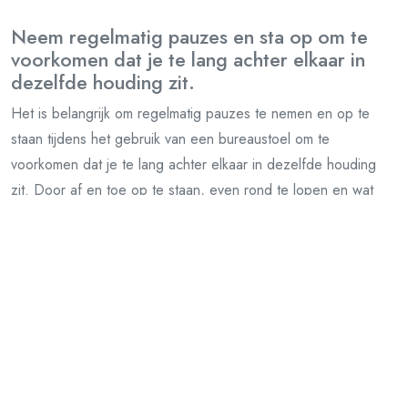
Neem regelmatig pauzes en sta op om te
voorkomen dat je te lang achter elkaar in
dezelfde houding zit.
Het is belangrijk om regelmatig pauzes te nemen en op te
staan tijdens het gebruik van een bureaustoel om te
voorkomen dat je te lang achter elkaar in dezelfde houding
zit. Door af en toe op te staan, even rond te lopen en wat
stretchoefeningen te doen, kun je de bloedsomloop
stimuleren en spierspanning verminderen. Deze eenvoudige
gewoonte kan helpen om rugklachten en vermoeidheid te
voorkomen, waardoor je productiever en comfortabeler kunt
werken.
Onderhoud en reinig je gamma bureaustoel
volgens de instructies om de levensduur