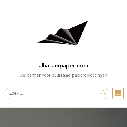
Spring
naar
de
inhoud
alharampaper.com
Uw partner voor duurzame papieroplossingen