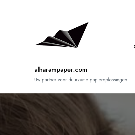
Spring
naar
de
inhoud
alharampaper.com
Uw partner voor duurzame papieroplossingen