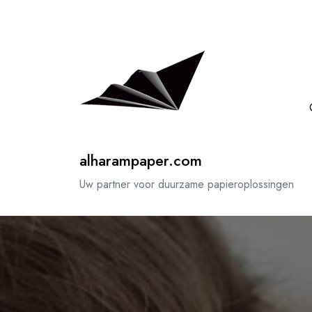
Spring
naar
de
inhoud
alharampaper.com
Uw partner voor duurzame papieroplossingen