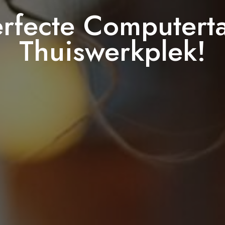
rfecte Computerta
Thuiswerkplek!