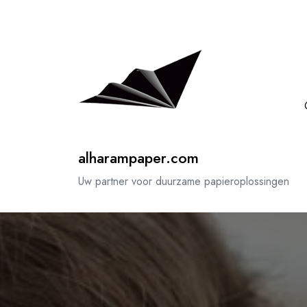
Spring
naar
de
inhoud
alharampaper.com
Uw partner voor duurzame papieroplossingen