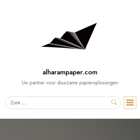
Spring
naar
de
inhoud
alharampaper.com
Uw partner voor duurzame papieroplossingen