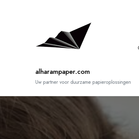
Spring
naar
de
inhoud
alharampaper.com
Uw partner voor duurzame papieroplossingen