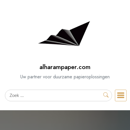
Spring
naar
de
inhoud
alharampaper.com
Uw partner voor duurzame papieroplossingen