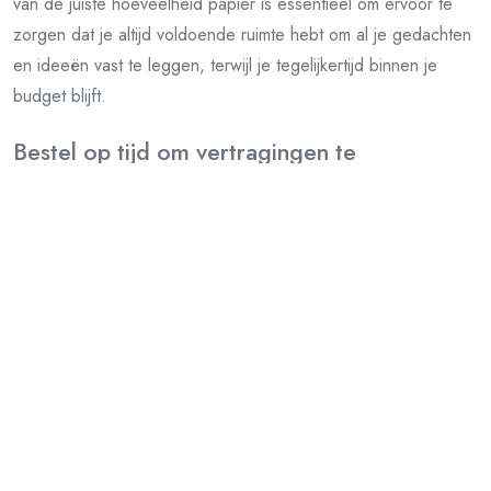
van de juiste hoeveelheid papier is essentieel om ervoor te
zorgen dat je altijd voldoende ruimte hebt om al je gedachten
en ideeën vast te leggen, terwijl je tegelijkertijd binnen je
budget blijft.
Bestel op tijd om vertragingen te
voorkomen, vooral als je de schrijfblokken
nodig hebt voor een specifieke deadline.
Het is verstandig om op tijd te bestellen om vertragingen te
voorkomen, vooral als u de schrijfblokken nodig heeft voor
een specifieke deadline. Door tijdig uw schrijfblok A4 met
logo te bestellen, kunt u ervoor zorgen dat uw
gepersonaliseerde notitieblokken op tijd arriveren en klaar zijn
voor gebruik. Zo voorkomt u last-minute stress en kunt u zich
concentreren op het effectief gebruiken van uw
gepersonaliseerde schrijfblokken om uw doelen te bereiken.