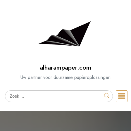
Spring
naar
de
inhoud
alharampaper.com
Uw partner voor duurzame papieroplossingen