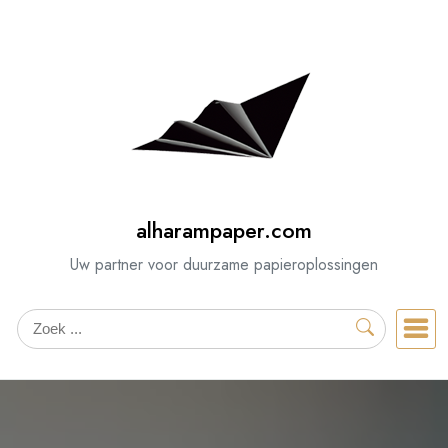
Spring
naar
de
inhoud
alharampaper.com
Uw partner voor duurzame papieroplossingen