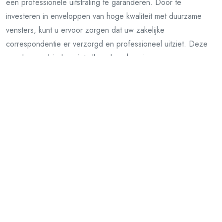
een professionele uitstraling te garanderen. Door te
investeren in enveloppen van hoge kwaliteit met duurzame
vensters, kunt u ervoor zorgen dat uw zakelijke
correspondentie er verzorgd en professioneel uitziet. Deze
enveloppen bieden niet alleen bescherming voor uw
documenten tijdens het verzenden, maar dragen ook bij aan
een professionele presentatie van uw bedrijf bij de ontvanger.
Met stevige vensters kunt u er zeker van zijn dat het adres
duidelijk zichtbaar is, waardoor het hele verzendproces
efficiënter verloopt. Kortom, kies voor kwaliteit en stijl met A4
enveloppen met venster voor een onberispelijke zakelijke
uitstraling.
Vorig artikel