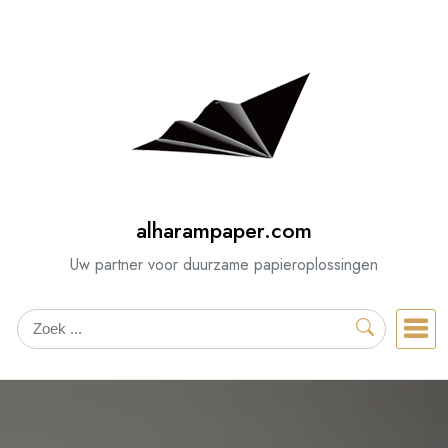
Spring
naar
de
inhoud
alharampaper.com
Uw partner voor duurzame papieroplossingen