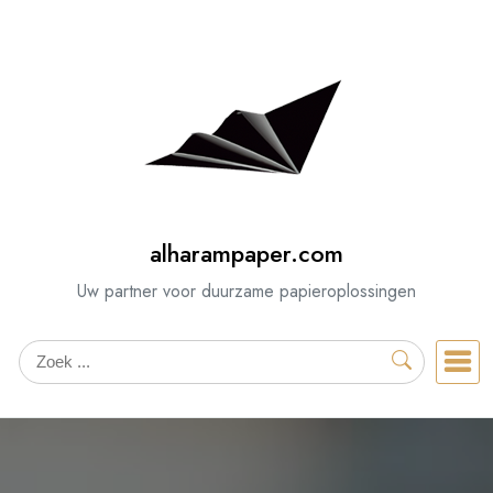
Spring
naar
de
inhoud
alharampaper.com
Uw partner voor duurzame papieroplossingen