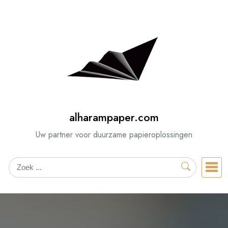
Spring
naar
de
inhoud
alharampaper.com
Uw partner voor duurzame papieroplossingen