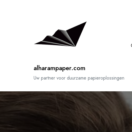
Spring
naar
de
inhoud
alharampaper.com
Uw partner voor duurzame papieroplossingen