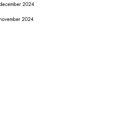
december 2024
november 2024
oktober 2024
september 2024
augustus 2024
juli 2024
juni 2024
mei 2024
april 2024
maart 2024