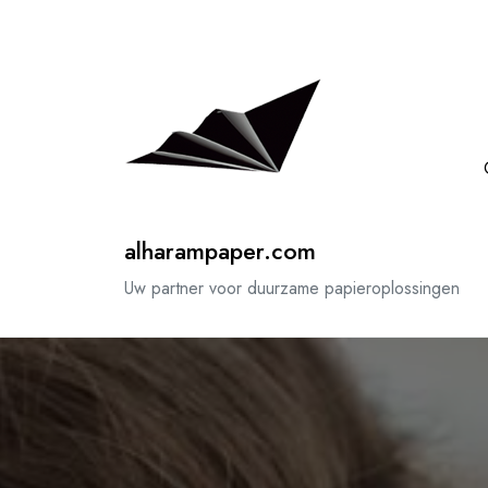
Spring
naar
de
inhoud
alharampaper.com
Uw partner voor duurzame papieroplossingen