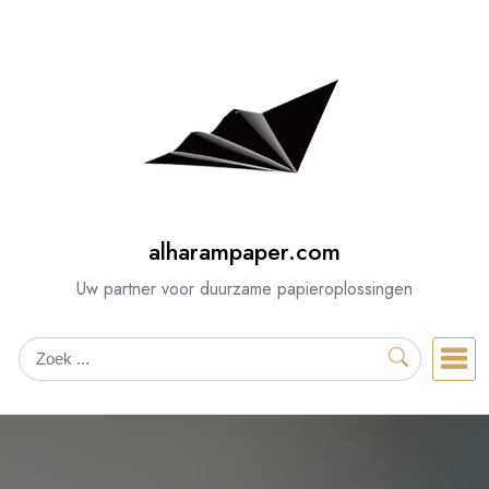
Spring
naar
de
inhoud
alharampaper.com
Uw partner voor duurzame papieroplossingen