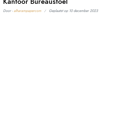
Kantoor Bureaustoel
Door -
alharampapercom
Geplaatst op
10 december 2023
De kantoor bureaustoel: de sleutel tot comfortabel en
productief werken Een goede kantoor bureaustoel is
essentieel voor een comfortabele en productieve
werkomgeving. Of je nu lange uren achter je bureau
doorbrengt of regelmatig vergaderingen bijwoont, een
ergonomische stoel kan het verschil maken in jouw algehele
welzijn en prestaties. Een van de belangrijkste aspecten van
een
Lees verder