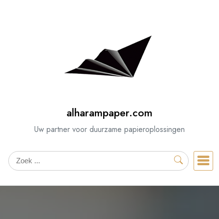
Spring
naar
de
inhoud
alharampaper.com
Uw partner voor duurzame papieroplossingen