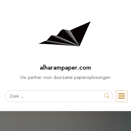
Spring
naar
de
inhoud
alharampaper.com
Uw partner voor duurzame papieroplossingen