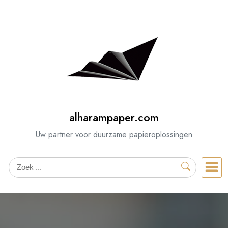
Spring
naar
de
inhoud
alharampaper.com
Uw partner voor duurzame papieroplossingen